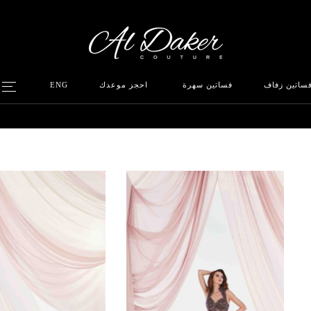
ساتين زفاف
فساتين سهرة
احجز موعدك
ENG